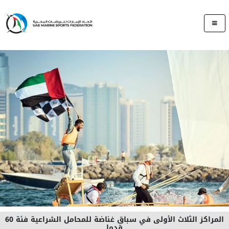
المراكز الثلاث الأولى في سباق غناضة للمحامل الشراعية فئة 60
قدما