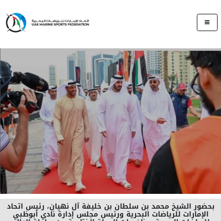
بحضور الشيخ محمد بن سلطان بن خليفة آل نهيان، رئيس اتحاد
الإمارات للرياضات البحرية ورئيس مجلس إدارة نادي أبوظبي