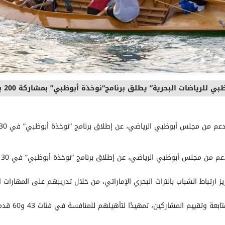
بي للرياضات البحرية” يطلق برنامج“نوخذة أبوظبي” بمشاركة 200 بحار
زيز ارتباط الشباب بالتراث البحري الإماراتي، من خلال تدريبهم على المهارا
كما يركّز ال